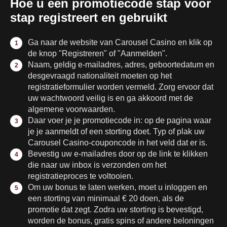
Hoe u een promotiecode stap voor
stap registreert en gebruikt
Ga naar de website van Carousel Casino en klik op
de knop "Registreren" of "Aanmelden".
Naam, geldig e-mailadres, adres, geboortedatum en
desgevraagd nationaliteit moeten op het
registratieformulier worden vermeld. Zorg ervoor dat
uw wachtwoord veilig is en ga akkoord met de
algemene voorwaarden.
Daar voer je je promotiecode in: op de pagina waar
je je aanmeldt of een storting doet. Typ of plak uw
Carousel Casino-couponcode in het veld dat er is.
Bevestig uw e-mailadres door op de link te klikken
die naar uw inbox is verzonden om het
registratieproces te voltooien.
Om uw bonus te laten werken, moet u inloggen en
een storting van minimaal € 20 doen, als de
promotie dat zegt. Zodra uw storting is bevestigd,
worden de bonus, gratis spins of andere beloningen