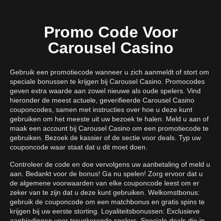
Promo Code Voor
Carousel Casino
Gebruik een promotiecode wanneer u zich aanmeldt of stort om
speciale bonussen te krijgen bij Carousel Casino. Promocodes
geven extra waarde aan zowel nieuwe als oude spelers. Vind
hieronder de meest actuele, geverifieerde Carousel Casino
couponcodes, samen met instructies over hoe u deze kunt
gebruiken om het meeste uit uw bezoek te halen. Meld u aan of
maak een account bij Carousel Casino om een promotiecode te
gebruiken. Bezoek de kassier of de sectie voor deals. Typ uw
couponcode waar staat dat u dit moet doen.
Controleer de code en doe vervolgens uw aanbetaling of meld u
aan. Bedankt voor de bonus! Ga nu spelen! Zorg ervoor dat u
de algemene voorwaarden van elke couponcode leest om er
zeker van te zijn dat u deze kunt gebruiken. Welkomstbonus:
gebruik de couponcode om een matchbonus en gratis spins te
krijgen bij uw eerste storting. Loyaliteitsbonussen: Exclusieve
aanbiedingen voor terugkerende spelers. Speciale deals die in