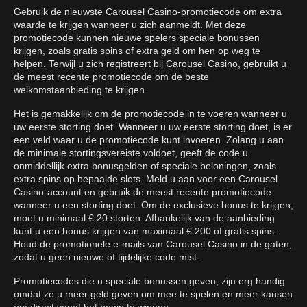
Gebruik de nieuwste Carousel Casino-promotiecode om extra
waarde te krijgen wanneer u zich aanmeldt. Met deze
promotiecode kunnen nieuwe spelers speciale bonussen
krijgen, zoals gratis spins of extra geld om hen op weg te
helpen. Terwijl u zich registreert bij Carousel Casino, gebruikt u
de meest recente promotiecode om de beste
welkomstaanbieding te krijgen.
Het is gemakkelijk om de promotiecode in te voeren wanneer u
uw eerste storting doet. Wanneer u uw eerste storting doet, is er
een veld waar u de promotiecode kunt invoeren. Zolang u aan
de minimale stortingsvereiste voldoet, geeft de code u
onmiddellijk extra bonusgelden of speciale beloningen, zoals
extra spins op bepaalde slots. Meld u aan voor een Carousel
Casino-account en gebruik de meest recente promotiecode
wanneer u een storting doet. Om de exclusieve bonus te krijgen,
moet u minimaal € 20 storten. Afhankelijk van de aanbieding
kunt u een bonus krijgen van maximaal € 200 of gratis spins.
Houd de promotionele e-mails van Carousel Casino in de gaten,
zodat u geen nieuwe of tijdelijke code mist.
Promotiecodes die u speciale bonussen geven, zijn erg handig
omdat ze u meer geld geven om mee te spelen en meer kansen
om direct vanaf het begin te winnen.