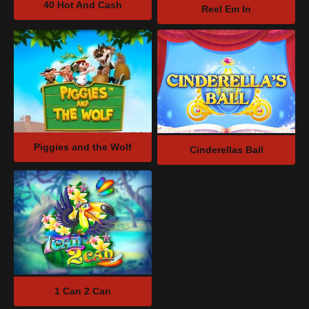
40 Hot And Cash
Reel Em In
Piggies and the Wolf
Cinderellas Ball
1 Can 2 Can