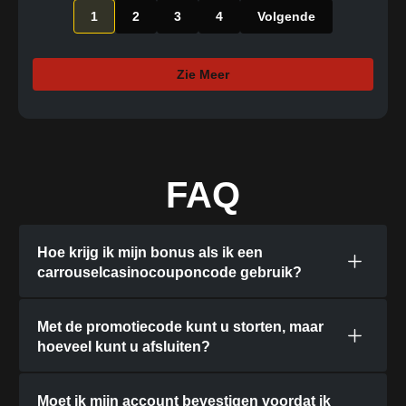
1
2
3
4
Volgende
Zie Meer
FAQ
Hoe krijg ik mijn bonus als ik een
carrouselcasinocouponcode gebruik?
Met de promotiecode kunt u storten, maar
hoeveel kunt u afsluiten?
Moet ik mijn account bevestigen voordat ik