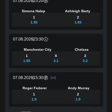
07.08.2026
23:20
Simona Halep
Ashleigh Barty
1
2
1.95
1.85
07.08.2026
23:30
Manchester City
Chelsea
1
X
2
1.95
3.1
3.2
07.08.2026
15:30
Roger Federer
Andy Murray
1
2
1.9
1.9