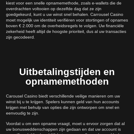
kiest voor een snelle opnamemethode, zoals e-wallets die de
overdrachten voltooien op dezelfde dag dat ze zijn
goedgekeurd, kunt u uw winst snel behalen. Carrousel Casino
moet mogelijk uw identiteit verifiëren voor stortingen of opnames
boven € 2.000 om de overheidsregels te volgen. Uw financiële
zekerheid heeft altijd de hoogste prioriteit, dus al uw transacties
zijn gecodeerd.
Uitbetalingstijden en
opnamemethoden
Carousel Casino biedt verschillende veilige manieren om uw
winst bij u te krijgen. Spelers kunnen geld van hun accounts
krijgen met behulp van opties die zijn ontworpen om snel en
eenvoudig te zijn.
Voordat u om een opname vraagt, moet u ervoor zorgen dat al
uw bonusweddenschappen zijn gedaan en dat uw account is