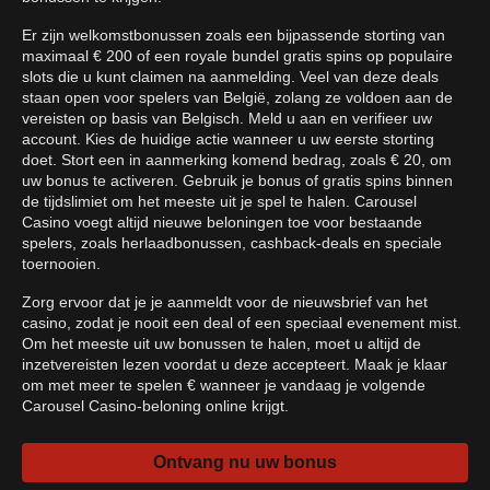
Er zijn welkomstbonussen zoals een bijpassende storting van
maximaal € 200 of een royale bundel gratis spins op populaire
slots die u kunt claimen na aanmelding. Veel van deze deals
staan open voor spelers van België, zolang ze voldoen aan de
vereisten op basis van Belgisch. Meld u aan en verifieer uw
account. Kies de huidige actie wanneer u uw eerste storting
doet. Stort een in aanmerking komend bedrag, zoals € 20, om
uw bonus te activeren. Gebruik je bonus of gratis spins binnen
de tijdslimiet om het meeste uit je spel te halen. Carousel
Casino voegt altijd nieuwe beloningen toe voor bestaande
spelers, zoals herlaadbonussen, cashback-deals en speciale
toernooien.
Zorg ervoor dat je je aanmeldt voor de nieuwsbrief van het
casino, zodat je nooit een deal of een speciaal evenement mist.
Om het meeste uit uw bonussen te halen, moet u altijd de
inzetvereisten lezen voordat u deze accepteert. Maak je klaar
om met meer te spelen € wanneer je vandaag je volgende
Carousel Casino-beloning online krijgt.
Ontvang nu uw bonus