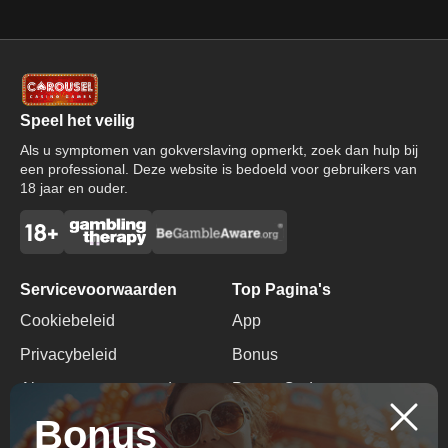
Speel het veilig
Als u symptomen van gokverslaving opmerkt, zoek dan hulp bij
een professional. Deze website is bedoeld voor gebruikers van
18 jaar en ouder.
Servicevoorwaarden
Top Pagina's
Cookiebeleid
App
Privacybeleid
Bonus
Algemene voorwaarden
Promo Code
Bonus
Responsible Gaming
Geen stortingsbonus