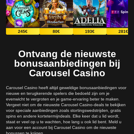
245€
80€
193€
281€
Ontvang de nieuwste
bonusaanbiedingen bij
Carousel Casino
Carousel Casino heeft altijd geweldige bonusaanbiedingen voor
nieuwe en terugkerende spelers die bedoeld zijn om je
evenwicht te vergroten en je game-ervaring beter te maken.
Vergeet niet om de nieuwste Carousel Casino-deals te bekijken
voor speciale aanbiedingen zoals stortingswedstrijden, gratis
spins en andere kortetermijndeals. Elke keer dat u lid wordt,
staat er veel op u te wachten, hoe lang u ook lid bent. Meld u
aan voor een account bij Carousel Casino om de nieuwste
bonussen te krijgen.