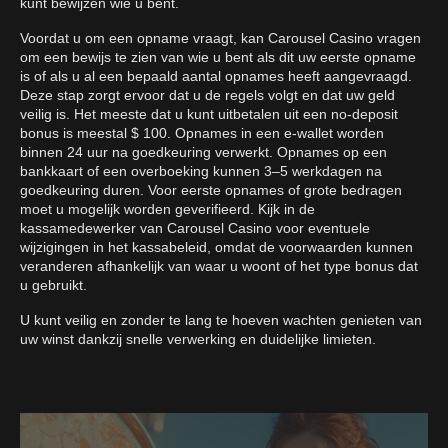
kunt bewijzen wie u bent.
Voordat u om een opname vraagt, kan Carousel Casino vragen
om een bewijs te zien van wie u bent als dit uw eerste opname
is of als u al een bepaald aantal opnames heeft aangevraagd.
Deze stap zorgt ervoor dat u de regels volgt en dat uw geld
veilig is. Het meeste dat u kunt uitbetalen uit een no-deposit
bonus is meestal $ 100. Opnames in een e-wallet worden
binnen 24 uur na goedkeuring verwerkt. Opnames op een
bankkaart of een overboeking kunnen 3–5 werkdagen na
goedkeuring duren. Voor eerste opnames of grote bedragen
moet u mogelijk worden geverifieerd. Kijk in de
kassamedewerker van Carousel Casino voor eventuele
wijzigingen in het kassabeleid, omdat de voorwaarden kunnen
veranderen afhankelijk van waar u woont of het type bonus dat
u gebruikt.
U kunt veilig en zonder te lang te hoeven wachten genieten van
uw winst dankzij snelle verwerking en duidelijke limieten.