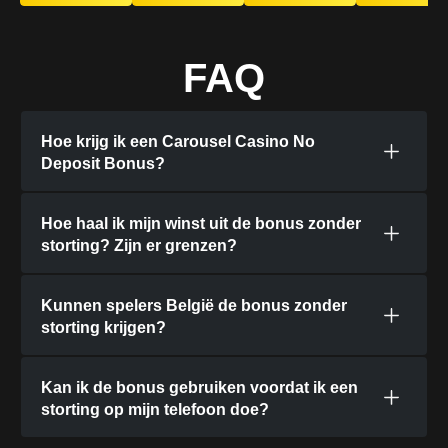
FAQ
Hoe krijg ik een Carousel Casino No
Deposit Bonus?
Hoe haal ik mijn winst uit de bonus zonder
storting? Zijn er grenzen?
Kunnen spelers België de bonus zonder
storting krijgen?
Kan ik de bonus gebruiken voordat ik een
storting op mijn telefoon doe?