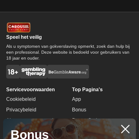
Speel het veilig
Als u symptomen van gokverslaving opmerkt, zoek dan hulp bij
een professional. Deze website is bedoeld voor gebruikers van
18 jaar en ouder.
Servicevoorwaarden
Top Pagina's
Cookiebeleid
App
Privacybeleid
Bonus
Algemene voorwaarden
Promo Code
Bonus
Responsible Gaming
Geen stortingsbonus