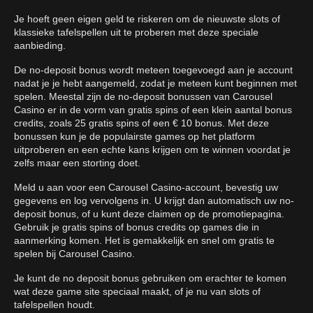
Je hoeft geen eigen geld te riskeren om de nieuwste slots of
klassieke tafelspellen uit te proberen met deze speciale
aanbieding.
De no-deposit bonus wordt meteen toegevoegd aan je account
nadat je je hebt aangemeld, zodat je meteen kunt beginnen met
spelen. Meestal zijn de no-deposit bonussen van Carousel
Casino er in de vorm van gratis spins of een klein aantal bonus
credits, zoals 25 gratis spins of een € 10 bonus. Met deze
bonussen kun je de populairste games op het platform
uitproberen en een echte kans krijgen om te winnen voordat je
zelfs maar een storting doet.
Meld u aan voor een Carousel Casino-account, bevestig uw
gegevens en log vervolgens in. U krijgt dan automatisch uw no-
deposit bonus, of u kunt deze claimen op de promotiepagina.
Gebruik je gratis spins of bonus credits op games die in
aanmerking komen. Het is gemakkelijk en snel om gratis te
spelen bij Carousel Casino.
Je kunt de no deposit bonus gebruiken om erachter te komen
wat deze game site speciaal maakt, of je nu van slots of
tafelspellen houdt.