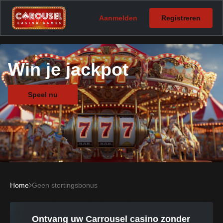
Aanmelden
Registreren
Win je jackpot
Speel nu
Home
Geen stortingsbonus
Ontvang uw Carrousel casino zonder