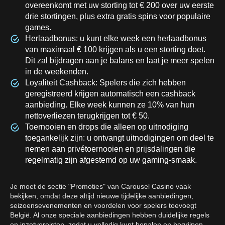
overeenkomt met uw storting tot € 200 over uw eerste
drie stortingen, plus extra gratis spins voor populaire
games.
Herlaadbonus: u kunt elke week een herlaadbonus
van maximaal € 100 krijgen als u een storting doet.
Dit zal bijdragen aan je balans en laat je meer spelen
in de weekenden.
Loyaliteit Cashback: Spelers die zich hebben
geregistreerd krijgen automatisch een cashback
aanbieding. Elke week kunnen ze 10% van hun
nettoverliezen terugkrijgen tot € 50.
Toernooien en drops die alleen op uitnodiging
toegankelijk zijn: u ontvangt uitnodigingen om deel te
nemen aan privétoernooien en prijsdalingen die
regelmatig zijn afgestemd op uw gaming-smaak.
Je moet de sectie "Promoties" van Carousel Casino vaak
bekijken, omdat deze altijd nieuwe tijdelijke aanbiedingen,
seizoensevenementen en voordelen voor spelers toevoegt
België. Al onze speciale aanbiedingen hebben duidelijke regels
en inzetvereisten, zodat u volledig kunt bepalen en begrijpen