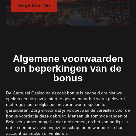
Registreer Nu
Algemene voorwaarden
en beperkingen van de
bonus
De Carousel Casino no deposit bonus is bedoeld om nieuwe
spelers een risicovrije start te geven, maar het wordt geleverd
met regels om eerlijk spel en verantwoord spelen te
garanderen. Zorg ervoor dat je voldoet aan de vereisten voor de
bonus voordat je deze gebruikt. Mensen uit sommige landen of
Belgisch kunnen mogelijk niet deelnemen, en het kan nodig zijn
dat ze een bewijs van ingezetenschap tonen wanneer ze hun
account aanmaken of verifiëren.