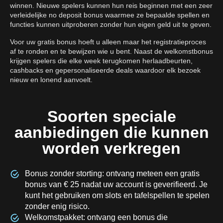
winnen. Nieuwe spelers kunnen hun reis beginnen met een zeer
verleidelijke no deposit bonus waarmee ze bepaalde spellen en
functies kunnen uitproberen zonder hun eigen geld uit te geven.
Voor uw gratis bonus hoeft u alleen maar het registratieproces
af te ronden en te bewijzen wie u bent. Naast de welkomstbonus
krijgen spelers die elke week terugkomen herlaadbeurten,
cashbacks en gepersonaliseerde deals waardoor elk bezoek
nieuw en lonend aanvoelt.
Soorten speciale
aanbiedingen die kunnen
worden verkregen
Bonus zonder storting: ontvang meteen een gratis
bonus van € 25 nadat uw account is geverifieerd. Je
kunt het gebruiken om slots en tafelspellen te spelen
zonder enig risico.
Welkomstpakket: ontvang een bonus die