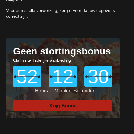
Belgisch.
Voor een snelle verwerking, zorg ervoor dat uw gegevens
correct zijn.
Geen stortingsbonus
Claim nu- Tijdelijke aanbieding
52
12
28
Hours
Minuten
Seconden
Krijg Bonus