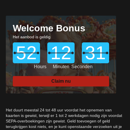
Welcome Bonus
Het aanbod is geldig
52
12
30
Hours
Minuten
Seconden
Claim nu
Het duurt meestal 24 tot 48 uur voordat het opnemen van
kaarten is gewist, terwijl er 1 tot 2 werkdagen nodig zijn voordat
SEPA-overboekingen zijn gewist. Geld toevoegen of geld
terugkrijgen kost niets, en je kunt openstaande verzoeken uit je