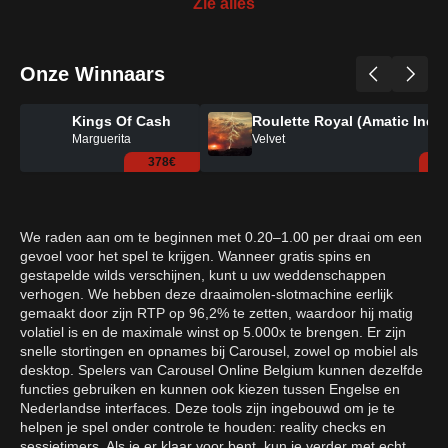
Zie alles
Onze Winnaars
Kings Of Cash
Roulette Royal (Amatic Indus
Marguerita
Velvet
378€
We raden aan om te beginnen met 0.20–1.00 per draai om een
gevoel voor het spel te krijgen. Wanneer gratis spins en
gestapelde wilds verschijnen, kunt u uw weddenschappen
verhogen. We hebben deze draaimolen-slotmachine eerlijk
gemaakt door zijn RTP op 96,2% te zetten, waardoor hij matig
volatiel is en de maximale winst op 5.000x te brengen. Er zijn
snelle stortingen en opnames bij Carousel, zowel op mobiel als
desktop. Spelers van Carousel Online Belgium kunnen dezelfde
functies gebruiken en kunnen ook kiezen tussen Engelse en
Nederlandse interfaces. Deze tools zijn ingebouwd om je te
helpen je spel onder controle te houden: reality checks en
sessietimers. Als je er klaar voor bent, kun je verder met echt