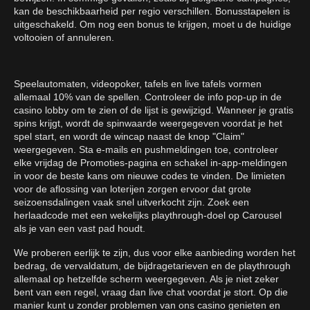
kan de beschikbaarheid per regio verschillen. Bonusstapelen is
uitgeschakeld. Om nog een bonus te krijgen, moet u de huidige
voltooien of annuleren.
Speelautomaten, videopoker, tafels en live tafels vormen
allemaal 10% van de spellen. Controleer de info pop-up in de
casino lobby om te zien of de lijst is gewijzigd. Wanneer je gratis
spins krijgt, wordt de spinwaarde weergegeven voordat je het
spel start, en wordt de wincap naast de knop "Claim"
weergegeven. Sta e-mails en pushmeldingen toe, controleer
elke vrijdag de Promoties-pagina en schakel in-app-meldingen
in voor de beste kans om nieuwe codes te vinden. De limieten
voor de aflossing van loterijen zorgen ervoor dat grote
seizoensdalingen vaak snel uitverkocht zijn. Zoek een
herlaadcode met een wekelijks playthrough-doel op Carousel
als je van een vast pad houdt.
We proberen eerlijk te zijn, dus voor elke aanbieding worden het
bedrag, de vervaldatum, de bijdragetarieven en de playthrough
allemaal op hetzelfde scherm weergegeven. Als je niet zeker
bent van een regel, vraag dan live chat voordat je stort. Op die
manier kunt u zonder problemen van ons casino genieten en