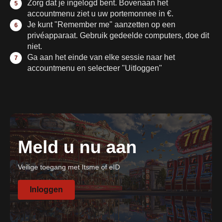
Zorg dat je ingelogd bent. Bovenaan het
accountmenu ziet u uw portemonnee in €.
Je kunt "Remember me" aanzetten op een
privéapparaat. Gebruik gedeelde computers, doe dit
niet.
Ga aan het einde van elke sessie naar het
accountmenu en selecteer "Uitloggen"
Meld u nu aan
Veilige toegang met Itsme of eID
Inloggen