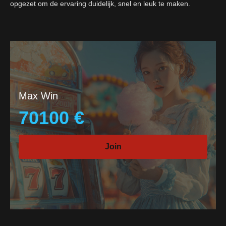
opgezet om de ervaring duidelijk, snel en leuk te maken.
Max Win
70100 €
Join