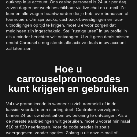
outknop in je account. Ons casino personeel is 24 uur per dag,
zeven dagen per week beschikbaar via live chat en e-mail. Ze
kunnen alle vragen beantwoorden die je hebt over bonussen of
toernooien. Om spinpacks, cashback-bevestigingen en race-
uitnodigingen op tijd te krijgen, moet u ervoor zorgen dat
meldingen zijn ingeschakeld. Stel "rustige uren" in uw profiel in
als u minder berichten wilt ontvangen. U zult geen deals missen,
omdat Carousel u nog steeds alle actieve deals in uw account
zal laten zien.
Hoe u
carrouselpromocodes
kunt krijgen en gebruiken
Vul uw promotiecode in wanneer u zich aanmeldt of in de
kassier voordat u een storting doet. Controleer vervolgens
binnen 24 uur uw identiteit om uw beloning te ontvangen. Als u
de meeste aanbiedingen wilt gebruiken, moet u vooraf minimaal
€10 of €20 neerleggen. Voer de code precies in zoals
weergegeven, zonder spaties. Zolang u uit onze e-mail of