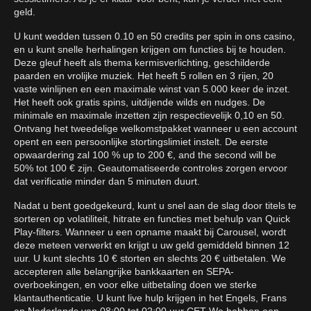
geld.
U kunt wedden tussen 0.10 en 50 credits per spin in ons casino,
en u kunt snelle herhalingen krijgen om functies bij te houden.
Deze gleuf heeft als thema kermisverlichting, geschilderde
paarden en vrolijke muziek. Het heeft 5 rollen en 3 rijen, 20
vaste winlijnen en een maximale winst van 5.000 keer de inzet.
Het heeft ook gratis spins, uitdijende wilds en nudges. De
minimale en maximale inzetten zijn respectievelijk 0,10 en 50.
Ontvang het tweedelige welkomstpakket wanneer u een account
opent en een persoonlijke stortingslimiet instelt. De eerste
opwaardering zal 100 % up to 200 €, and the second will be
50% tot 100 € zijn. Geautomatiseerde controles zorgen ervoor
dat verificatie minder dan 5 minuten duurt.
Nadat u bent goedgekeurd, kunt u snel aan de slag door titels te
sorteren op volatiliteit, hitrate en functies met behulp van Quick
Play-filters. Wanneer u een opname maakt bij Carousel, wordt
deze meteen verwerkt en krijgt u uw geld gemiddeld binnen 12
uur. U kunt slechts 10 € storten en slechts 20 € uitbetalen. We
accepteren alle belangrijke bankkaarten en SEPA-
overboekingen, en voor elke uitbetaling doen we sterke
klantauthenticatie. U kunt live hulp krijgen in het Engels, Frans
en Nederlands van 08:00 tot 02:00 uur CET We hebben een